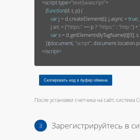
<
script
type
=
"text/javascript"
>
       (
function
(
d, t, p
) 
{

var
 j = d.createElement(t); j.async = 
true
;
           j.src = (
"https:"
 == p ? 
"https:"
 : 
"http:"
) + 
var
 s = d.getElementsByTagName(t)[
0
]; 
       })(
document
, 
"script"
, 
document
.location.pr
</
script
>
После установки счетчика на сайт, система С
Зарегистрируйтесь в с